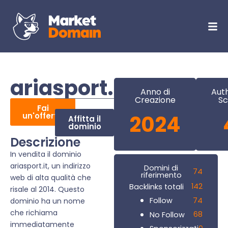
ariasport.it
Anno di
Auth
Creazione
Sc
Fai
un'offerta
2024
Affitta il
dominio
Descrizione
In vendita il dominio
ariasport.it, un indirizzo
Domini di
74
riferimento
web di alta qualità che
142
Backlinks totali
risale al 2014. Questo
74
Follow
dominio ha un nome
che richiama
68
No Follow
immediatamente