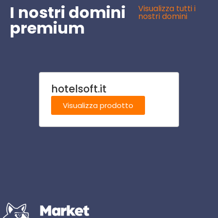
I nostri domini
Visualizza tutti i
nostri domini
premium
hotelsoft.it
bagn
Visualizza prodotto
Visu