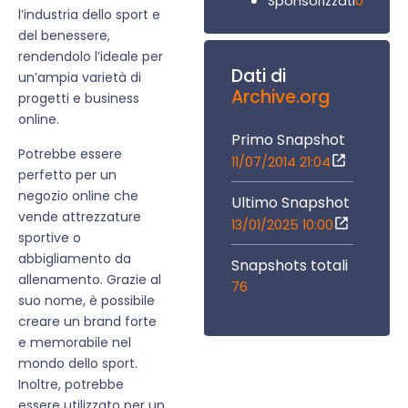
0
Sponsorizzati
l’industria dello sport e
del benessere,
rendendolo l’ideale per
Dati di
un’ampia varietà di
Archive.org
progetti e business
online.
Primo Snapshot
Potrebbe essere
11/07/2014 21:04
perfetto per un
negozio online che
Ultimo Snapshot
vende attrezzature
13/01/2025 10:00
sportive o
abbigliamento da
Snapshots totali
allenamento. Grazie al
76
suo nome, è possibile
creare un brand forte
e memorabile nel
mondo dello sport.
Inoltre, potrebbe
essere utilizzato per un