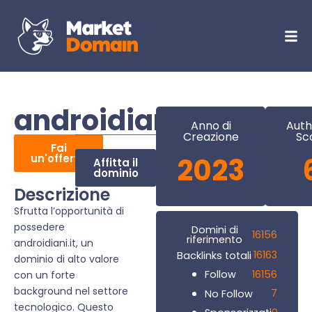
androidiani.it
Anno di
Auth
Creazione
Sc
Fai
un'offerta
2023
Affitta il
dominio
Descrizione
Sfrutta l’opportunità di
possedere
Domini di
16156
riferimento
androidiani.it, un
16163
Backlinks totali
dominio di alto valore
16156
Follow
con un forte
background nel settore
7
No Follow
tecnologico. Questo