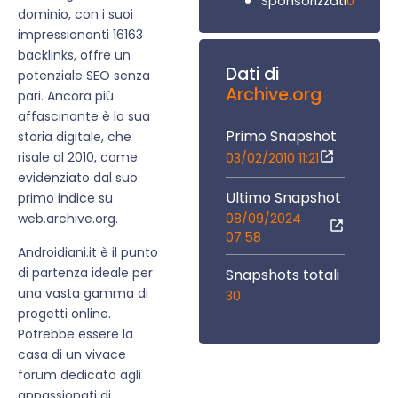
0
Sponsorizzati
dominio, con i suoi
impressionanti 16163
backlinks, offre un
Dati di
potenziale SEO senza
Archive.org
pari. Ancora più
affascinante è la sua
Primo Snapshot
storia digitale, che
risale al 2010, come
03/02/2010 11:21
evidenziato dal suo
Ultimo Snapshot
primo indice su
08/09/2024
web.archive.org.
07:58
Androidiani.it è il punto
di partenza ideale per
Snapshots totali
una vasta gamma di
30
progetti online.
Potrebbe essere la
casa di un vivace
forum dedicato agli
appassionati di