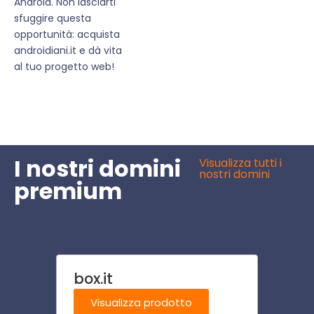
Android. Non lasciarti
sfuggire questa
opportunità: acquista
androidiani.it e dà vita
al tuo progetto web!
I nostri domini
Visualizza tutti i
nostri domini
premium
box.it
check
Visualizza prodotto
Visu