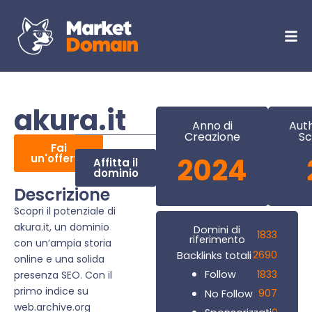
akura.it
Anno di
Auth
Creazione
Sc
Fai
un'offerta
2024
Affitta il
dominio
Descrizione
Scopri il potenziale di
akura.it, un dominio
Domini di
1833
riferimento
con un’ampia storia
2690
Backlinks totali
online e una solida
1833
Follow
presenza SEO. Con il
primo indice su
907
No Follow
web.archive.org