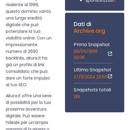
0
Sponsorizzati
risalente al 1999,
questo dominio vanta
una lunga eredità
Dati di
digitale che può
Archive.org
potenziare la tua
visibilità online. Con un
Primo Snapshot
impressionante
08/05/1999
numero di 2690
02:06
backlinks, akura.it ha
già un profilo di link
Ultimo Snapshot
consolidato che può
27/11/2024 23:50
dare un forte impulso
al tuo SEO.
Snapshots totali
Akura.it offre una serie
139
di possibilità per la tua
prossima avventura
digitale. Può essere
l’ideale per un’ampia
gamma di business o