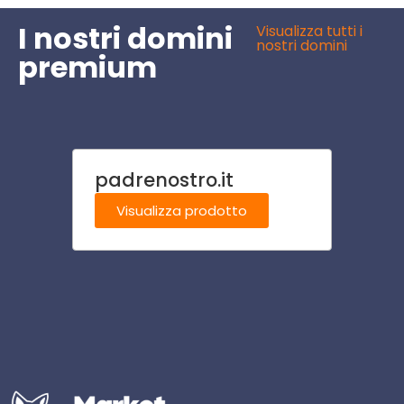
I nostri domini
Visualizza tutti i
nostri domini
premium
padrenostro.it
reum
Visualizza prodotto
Visu