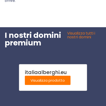
offrire.
I nostri domini
Visualizza tutti i
nostri domini
premium
italiaalberghi.eu
cent
Visualizza prodotto
Visu