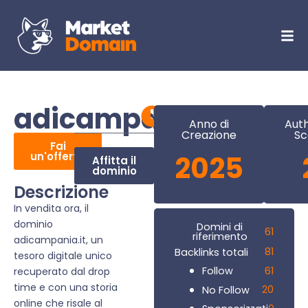
adicampania.it
Anno di
Auth
Creazione
Sc
Fai
un'offerta
2025
Affitta il
dominio
Descrizione
In vendita ora, il
dominio
Domini di
61
riferimento
adicampania.it, un
81
Backlinks totali
tesoro digitale unico
61
Follow
recuperato dal drop
time e con una storia
20
No Follow
online che risale al