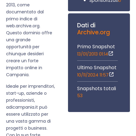
0
Sponsorizzati
2013, come
documentato dal
primo indice di
Dati di
web.archive.org.
Archive.org
Questo dominio offre
una grande
Primo Snapshot
opportunità per
chiunque desideri
13/01/2013 01:14
creare un forte
Ultimo Snapshot
impatto online in
Campania.
10/11/2024 11:57
Ideale per imprenditori,
Snapshots totali
start-up, aziende o
53
professionisti,
adicampania.it può
essere utilizzato per
una vasta gamma di
progetti o business.
Con la sua forte