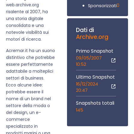
web.archive.org
0
Sponsorizzati
risalente al 2007, ha
una storia digitale
consolidata e una
Dati di
notevole visibilità sui
Archive.org
motori di ricerca.
Acremar.it ha un suono
Primo Snapshot
distintivo che potrebbe
09/05/2007
essere perfettamente
10:52
adattabile a molteplici
Ultimo Snapshot
settori di business.
16/12/2024
Ecco alcune idee:
20:47
potrebbe essere il
nome di un brand nel
Snapshots totali
settore della moda o
145
del design, un e-
commerce
specializzato in
prodotti marini o una