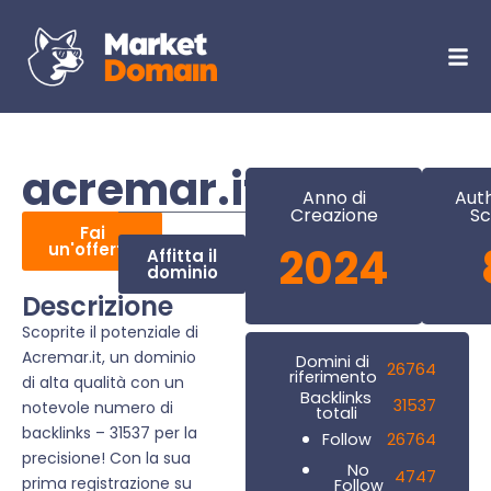
acremar.it
Anno di
Auth
Creazione
Sc
Fai
un'offerta
2024
Affitta il
dominio
Descrizione
Scoprite il potenziale di
Acremar.it, un dominio
Domini di
26764
riferimento
di alta qualità con un
Backlinks
31537
notevole numero di
totali
backlinks – 31537 per la
26764
Follow
precisione! Con la sua
No
4747
prima registrazione su
Follow