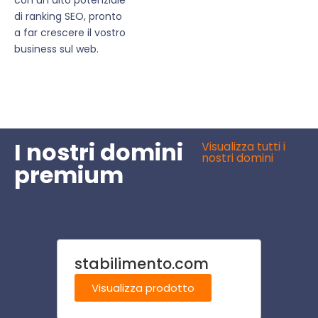
di ranking SEO, pronto
a far crescere il vostro
business sul web.
I nostri domini
Visualizza tutti i
nostri domini
premium
stabilimento.com
prodot
Visualizza prodotto
Visu