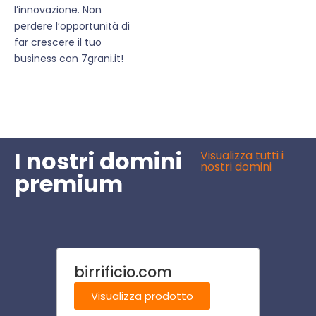
l’innovazione. Non
perdere l’opportunità di
far crescere il tuo
business con 7grani.it!
I nostri domini
Visualizza tutti i
nostri domini
premium
birrificio.com
nutri
Visualizza prodotto
Visu