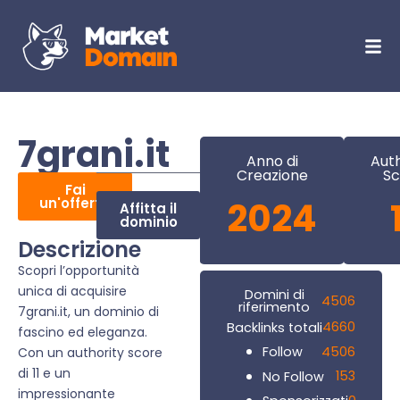
7grani.it
Anno di
Auth
Creazione
Sc
Fai
un'offerta
2024
Affitta il
dominio
Descrizione
Scopri l’opportunità
unica di acquisire
Domini di
4506
riferimento
7grani.it, un dominio di
4660
Backlinks totali
fascino ed eleganza.
4506
Follow
Con un authority score
di 11 e un
153
No Follow
impressionante