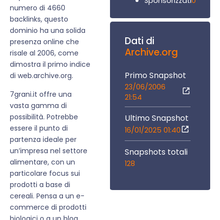
0
Sponsorizzati
numero di 4660
backlinks, questo
dominio ha una solida
Dati di
presenza online che
Archive.org
risale al 2006, come
dimostra il primo indice
Primo Snapshot
di web.archive.org.
23/06/2006
7grani.it offre una
21:54
vasta gamma di
possibilità. Potrebbe
Ultimo Snapshot
essere il punto di
16/01/2025 01:40
partenza ideale per
un’impresa nel settore
Snapshots totali
alimentare, con un
128
particolare focus sui
prodotti a base di
cereali. Pensa a un e-
commerce di prodotti
biologici o a un blog