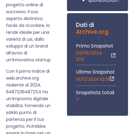
0
Sponsorizzati
progetto online di
successo. Il suo
aspetto distintivo,
Dati di
facile da ricordare, lo
Archive.org
rende ideale per una
varietà di usi, dallo
Primo Snapshot
sviluppo di un brand
24/05/2024
all’avvio di
12:13
un’innovativa startup.
Con il primo indice di
Ultimo Snapshot
web.archive.org
14/12/2024 02:31
risalente al 2024,
648723648723.it ha
Snapshots totali
un’impronta digitale
7
stabilita, fornendo un
solido punto di
partenza per il tuo
progetto. Potrebbe
essere la base per un