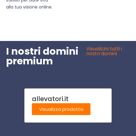
alla tua visione online.
I nostri domini
Visualizza tutti i
nostri domini
premium
allevatori.it
risto
Visualizza prodotto
Visu