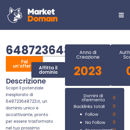
648723648723.it
Anno di
Auth
Creazione
Sc
Fai
un'offerta
2023
Affitta il
dominio
Descrizione
Scopri il potenziale
inesplorato di
Domini di
0
riferimento
648723648723.it, un
0
Backlinks totali
dominio unico e
0
Follow
accattivante, pronto
per essere trasformato
0
No Follow
nel tuo prossimo