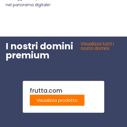
nel panorama digitale!
I nostri domini
Visualizza tutti i
nostri domini
premium
frutta.com
cant
Visualizza prodotto
Visu