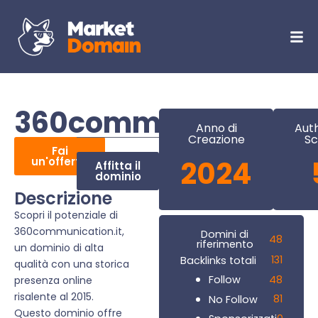
360communication.i
Anno di
Auth
Creazione
Sc
Fai
un'offerta
2024
Affitta il
dominio
Descrizione
Scopri il potenziale di
360communication.it,
Domini di
48
riferimento
un dominio di alta
131
Backlinks totali
qualità con una storica
48
Follow
presenza online
risalente al 2015.
81
No Follow
Questo dominio offre