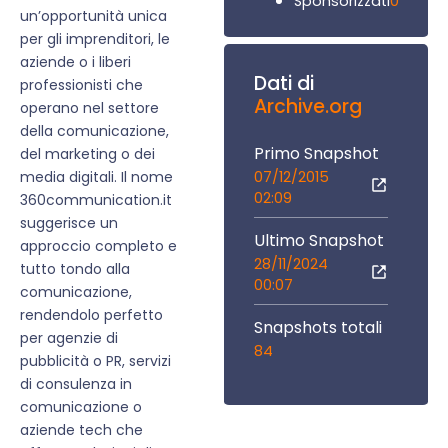
0
Sponsorizzati
un’opportunità unica
per gli imprenditori, le
aziende o i liberi
Dati di
professionisti che
Archive.org
operano nel settore
della comunicazione,
Primo Snapshot
del marketing o dei
07/12/2015
media digitali. Il nome
02:09
360communication.it
suggerisce un
Ultimo Snapshot
approccio completo e
28/11/2024
tutto tondo alla
00:07
comunicazione,
rendendolo perfetto
Snapshots totali
per agenzie di
84
pubblicità o PR, servizi
di consulenza in
comunicazione o
aziende tech che