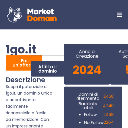
1go.it
Anno di
Auth
Creazione
Sc
Fai
un'offerta
2024
Affitta il
dominio
Descrizione
Scopri il potenziale di
1go.it, un dominio unico
Domini di
2468
riferimento
e accattivante,
Backlinks
4740
facilmente
totali
riconoscibile e facile
2468
Follow
da memorizzare. Con
2264
No Follow
un impressionante