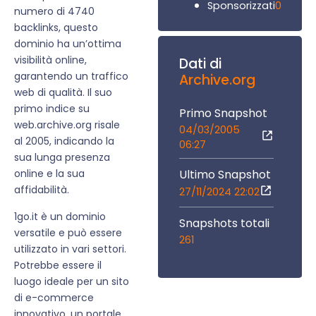
0
Sponsorizzati
numero di 4740
backlinks, questo
dominio ha un’ottima
visibilità online,
Dati di
garantendo un traffico
Archive.org
web di qualità. Il suo
primo indice su
Primo Snapshot
web.archive.org risale
04/03/2005
al 2005, indicando la
06:27
sua lunga presenza
Ultimo Snapshot
online e la sua
affidabilità.
27/11/2024 22:02
1go.it è un dominio
Snapshots totali
versatile e può essere
261
utilizzato in vari settori.
Potrebbe essere il
luogo ideale per un sito
di e-commerce
innovativo, un portale