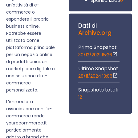
0
Sponsorizzati
un’attività di e-
commerce o
espandere il proprio
Dati di
business online.
Archive.org
Potrebbe essere
utilizzato come
Primo Snapshot
piattaforma principale
per un negozio online
30/12/2021 15:26
di prodotti unici, un
Ultimo Snapshot
marketplace digitale o
una soluzione di e-
28/11/2024 13:06
commerce
Snapshots totali
personalizzata.
12
L’immediata
associazione con l’e-
commerce rende
yourecommerce.it
particolarmente
adatto a brand che