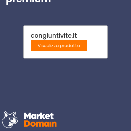
congiuntivite.it
loca
Visualizza prodotto
Visu