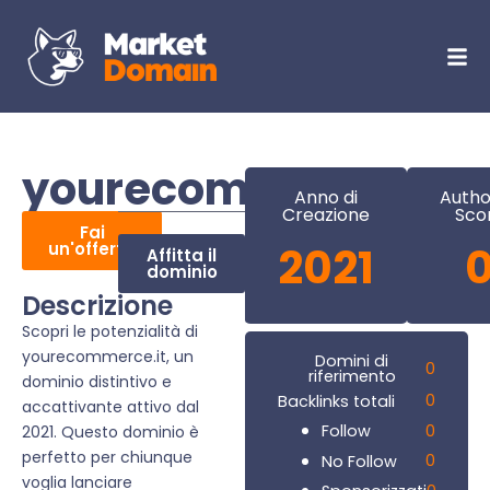
yourecommerce.it
Anno di
Autho
Creazione
Sco
Fai
un'offerta
2021
Affitta il
dominio
Descrizione
Scopri le potenzialità di
yourecommerce.it, un
Domini di
0
riferimento
dominio distintivo e
0
Backlinks totali
accattivante attivo dal
0
Follow
2021. Questo dominio è
perfetto per chiunque
0
No Follow
voglia lanciare