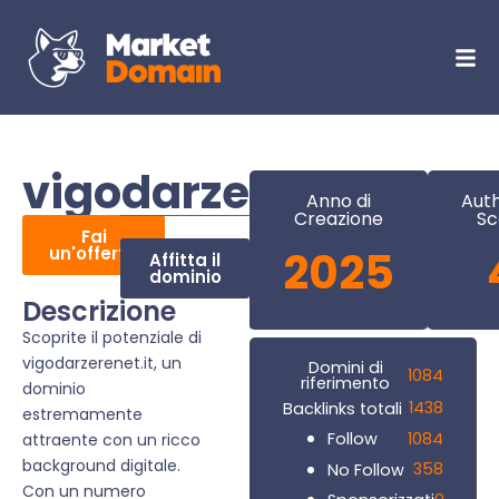
vigodarzerenet.it
Anno di
Auth
Creazione
Sc
Fai
un'offerta
2025
Affitta il
dominio
Descrizione
Scoprite il potenziale di
vigodarzerenet.it, un
Domini di
1084
riferimento
dominio
1438
Backlinks totali
estremamente
1084
Follow
attraente con un ricco
background digitale.
358
No Follow
Con un numero