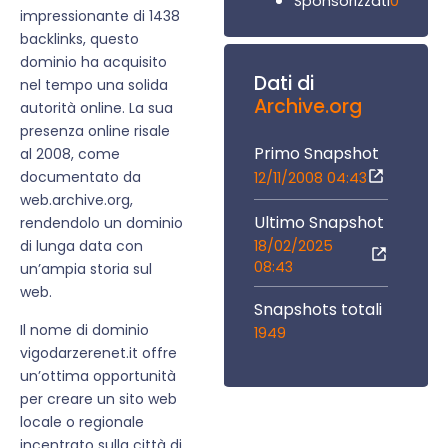
0
Sponsorizzati
impressionante di 1438
backlinks, questo
dominio ha acquisito
Dati di
nel tempo una solida
Archive.org
autorità online. La sua
presenza online risale
Primo Snapshot
al 2008, come
documentato da
12/11/2008 04:43
web.archive.org,
Ultimo Snapshot
rendendolo un dominio
18/02/2025
di lunga data con
08:43
un’ampia storia sul
web.
Snapshots totali
Il nome di dominio
1949
vigodarzerenet.it offre
un’ottima opportunità
per creare un sito web
locale o regionale
incentrato sulla città di