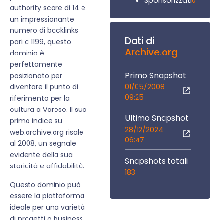
0
Sponsorizzati
authority score di 14 e
un impressionante
numero di backlinks
Dati di
pari a 1199, questo
Archive.org
dominio è
perfettamente
Primo Snapshot
posizionato per
01/05/2008
diventare il punto di
09:25
riferimento per la
cultura a Varese. Il suo
Ultimo Snapshot
primo indice su
28/12/2024
web.archive.org risale
06:47
al 2008, un segnale
evidente della sua
Snapshots totali
storicità e affidabilità.
183
Questo dominio può
essere la piattaforma
ideale per una varietà
di progetti o business.