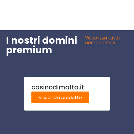
I nostri domini
Visualizza tutti i
nostri domini
premium
casinodimalta.it
crem
Visualizza prodotto
Visu