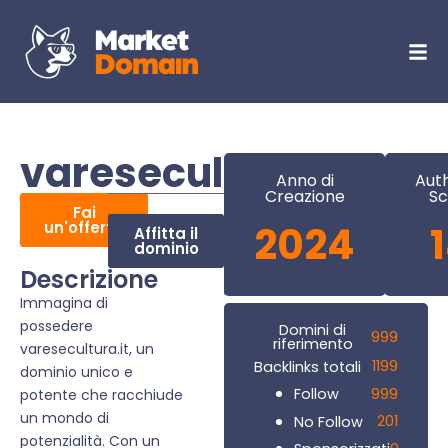
varesecultura.it
Anno di
Auth
Creazione
Sc
Fai
un'offerta
2024
Affitta il
dominio
Descrizione
Immagina di
possedere
Domini di
999
riferimento
varesecultura.it, un
1199
Backlinks totali
dominio unico e
999
Follow
potente che racchiude
un mondo di
201
No Follow
potenzialità. Con un