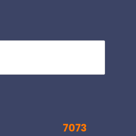
toe
V
7073