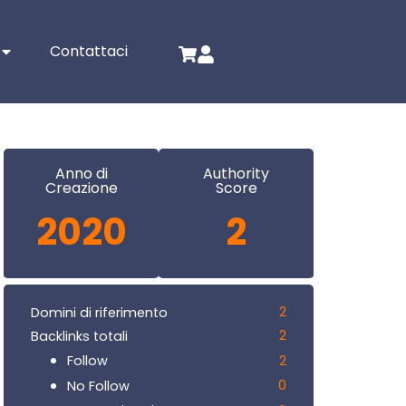
Contattaci
Anno di
Authority
Creazione
Score
2020
2
2
Domini di riferimento
2
Backlinks totali
2
Follow
0
No Follow