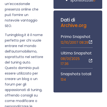
0
Sponsorizzati
un’eccezionale
presenza online che
può fornire un
Dati di
notevole vantaggio
Archive.org
SEO.
Tuningblog.it è il nome
Primo Snapshot
perfetto per chi vuole
12/10/2007 08:29
entrare nel mondo
dell’automobilismo,
Ultimo Snapshot
soprattutto nel settore
08/01/2025
del tuning auto.
17:36
Questo dominio può
essere utilizzato per
Snapshots totali
creare un blog o un
134
forum per gli
appassionati di tuning,
offrendo consigli su
come modificare o
personalizzare le