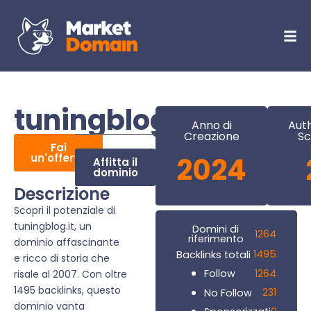
tuningblog.it
Anno di
Auth
Creazione
Sc
Fai
un'offerta
2024
Affitta il
dominio
Descrizione
Scopri il potenziale di
tuningblog.it, un
Domini di
1264
riferimento
dominio affascinante
1495
Backlinks totali
e ricco di storia che
1264
Follow
risale al 2007. Con oltre
1495 backlinks, questo
231
No Follow
dominio vanta