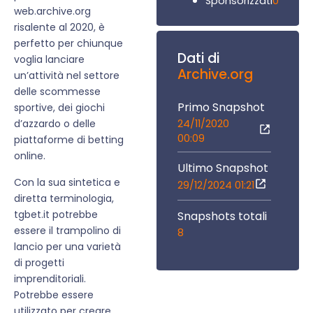
0
Sponsorizzati
web.archive.org
risalente al 2020, è
perfetto per chiunque
Dati di
voglia lanciare
Archive.org
un’attività nel settore
delle scommesse
Primo Snapshot
sportive, dei giochi
24/11/2020
d’azzardo o delle
00:09
piattaforme di betting
online.
Ultimo Snapshot
Con la sua sintetica e
29/12/2024 01:21
diretta terminologia,
tgbet.it potrebbe
Snapshots totali
essere il trampolino di
8
lancio per una varietà
di progetti
imprenditoriali.
Potrebbe essere
utilizzato per creare