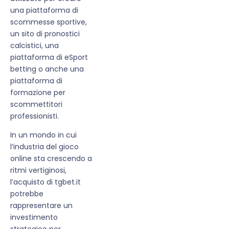
una piattaforma di
scommesse sportive,
un sito di pronostici
calcistici, una
piattaforma di eSport
betting o anche una
piattaforma di
formazione per
scommettitori
professionisti.
In un mondo in cui
l’industria del gioco
online sta crescendo a
ritmi vertiginosi,
l’acquisto di tgbet.it
potrebbe
rappresentare un
investimento
strategico per