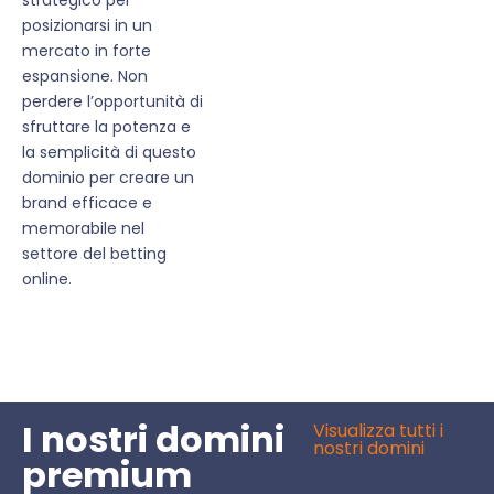
posizionarsi in un
mercato in forte
espansione. Non
perdere l’opportunità di
sfruttare la potenza e
la semplicità di questo
dominio per creare un
brand efficace e
memorabile nel
settore del betting
online.
I nostri domini
Visualizza tutti i
nostri domini
premium