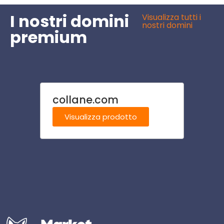
I nostri domini
Visualizza tutti i
nostri domini
premium
collane.com
focac
Visualizza prodotto
Visu