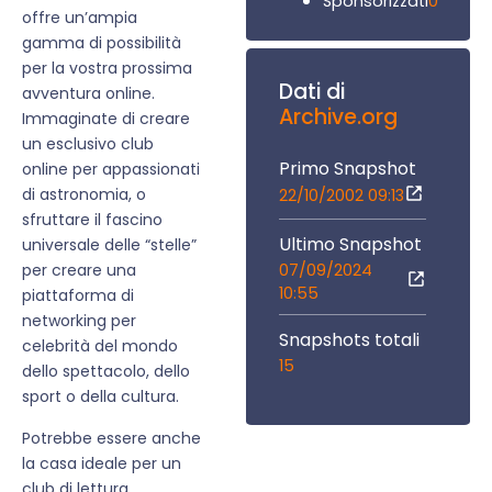
0
Sponsorizzati
offre un’ampia
gamma di possibilità
per la vostra prossima
Dati di
avventura online.
Archive.org
Immaginate di creare
un esclusivo club
Primo Snapshot
online per appassionati
di astronomia, o
22/10/2002 09:13
sfruttare il fascino
Ultimo Snapshot
universale delle “stelle”
07/09/2024
per creare una
10:55
piattaforma di
networking per
Snapshots totali
celebrità del mondo
15
dello spettacolo, dello
sport o della cultura.
Potrebbe essere anche
la casa ideale per un
club di lettura