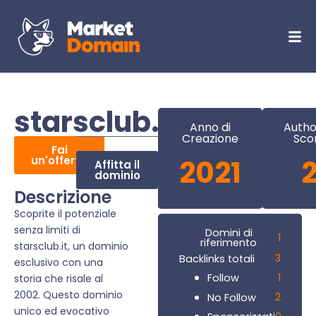
starsclub.it
Anno di
Autho
Creazione
Sco
Fai
un'offerta
2021
Affitta il
dominio
Descrizione
Scoprite il potenziale
senza limiti di
Domini di
1
riferimento
starsclub.it, un dominio
3
Backlinks totali
esclusivo con una
1
Follow
storia che risale al
2002. Questo dominio
2
No Follow
unico ed evocativo