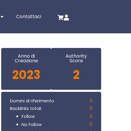
Contattaci
Anno di
Authority
Creazione
Score
2023
2
0
Domini di riferimento
5
Backlinks totali
0
Follow
5
No Follow