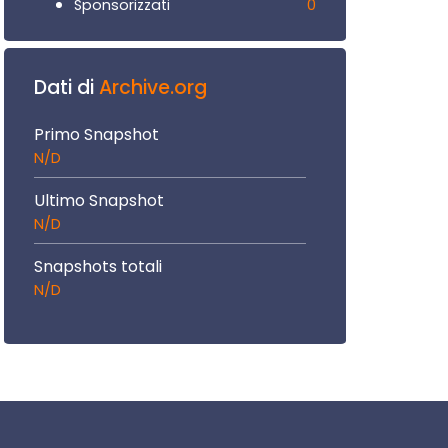
0
Sponsorizzati
Dati di
Archive.org
Primo Snapshot
N/D
Ultimo Snapshot
N/D
Snapshots totali
N/D