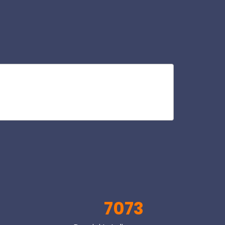
hos
V
7073