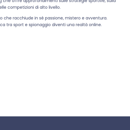
 che offre approfondimenti sulle strategie sportive, sulla
lle competizioni di alto livello.
o che racchiude in sé passione, mistero e avventura.
ica tra sport e spionaggio diventi una realtà online.