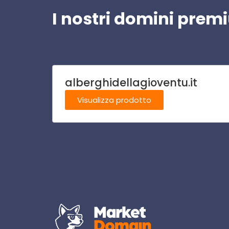
I nostri domini pre
alberghidellagioventu.it
Visualizza prodotto