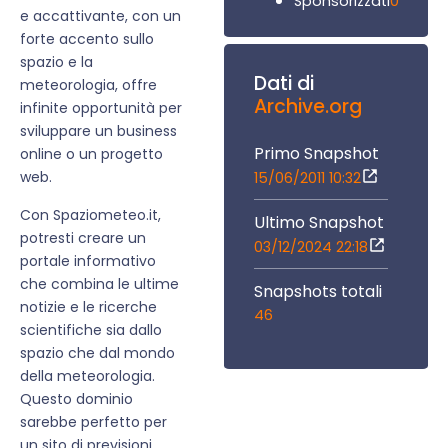
0
Sponsorizzati
e accattivante, con un
forte accento sullo
spazio e la
Dati di
meteorologia, offre
Archive.org
infinite opportunità per
sviluppare un business
Primo Snapshot
online o un progetto
web.
15/06/2011 10:32
Con Spaziometeo.it,
Ultimo Snapshot
potresti creare un
03/12/2024 22:18
portale informativo
che combina le ultime
Snapshots totali
notizie e le ricerche
46
scientifiche sia dallo
spazio che dal mondo
della meteorologia.
Questo dominio
sarebbe perfetto per
un sito di previsioni