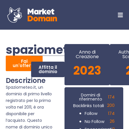
spaziometeo.it
Anno di
Auth
Creazione
Sc
Fai
un'offerta
2023
Affitta il
dominio
Descrizione
Spaziometeo.it, un
dominio di primo livello
Domini di
174
riferimento
registrato per la prima
200
Backlinks totali
volta nel 2011, è ora
174
Follow
disponibile per
l’acquisto. Questo
26
No Follow
nome di dominio unico