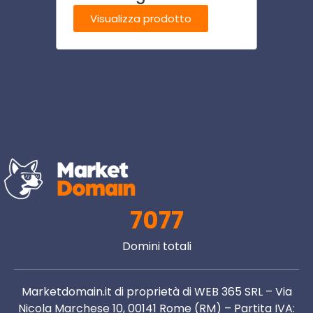
Visualizza prodotto
Visu
7077
Domini totali
Marketdomain.it di proprietà di WEB 365 SRL – Via
Nicola Marchese 10, 00141 Rome (RM) – Partita IVA: