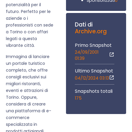
0
Sponsorizzati
potenzialità per il
futuro. Perfetto per le
aziende o i
Dati di
professionisti con sede
Archive.org
a Torino o con affari
legati a questa
Primo Snapshot
vibrante città.
24/09/2001
Immagina di lanciare
01:39
un portale turistico
completo, che offre
Ultimo Snapshot
consigli esclusivi sui
04/12/2024 03:13
migliori ristoranti,
eventi e attrazioni di
Snapshots totali
Torino. Oppure,
175
considera di creare
una piattaforma di e-
commerce
specializzata in
prodotti artigianali