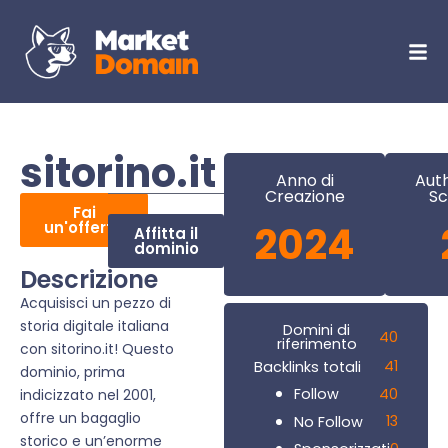
sitorino.it
Anno di
Auth
Creazione
Sc
Fai
un'offerta
2024
Affitta il
dominio
Descrizione
Acquisisci un pezzo di
storia digitale italiana
Domini di
40
riferimento
con sitorino.it! Questo
41
Backlinks totali
dominio, prima
40
Follow
indicizzato nel 2001,
offre un bagaglio
13
No Follow
storico e un’enorme