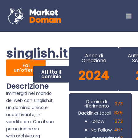
singlish.it
Anno di
Auth
Creazione
Sc
Fai
un'offerta
2024
Affitta il
dominio
Descrizione
Immergiti nel mondo
del web con singlish.it,
Domini di
373
riferimento
un dominio unico e
835
Backlinks totali
accattivante, in
373
Follow
vendita ora. Con il suo
primo indice su
467
No Follow
web.archive.org