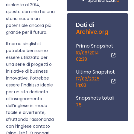
0
Sponsorizzati
risalente al 2014,
questo dominio ha una
storia ricca e un
Dati di
potenziale ancora più
Archive.org
grande per il futuro.
Il nome singlish.it
Primo Snapshot
potrebbe benissimo
18/08/2014
essere utilizzato per
02:38
una serie di progetti o
iniziative di business
Ultimo Snapshot
innovative. Potrebbe
17/02/2025
essere l’indirizzo ideale
14:03
per un sito dedicato
Snapshots totali
all’insegnamento
75
dell’inglese in modo
facile e divertente,
sfruttando l’assonanza
con l’inglese cantato
(sing-lish). O magari,