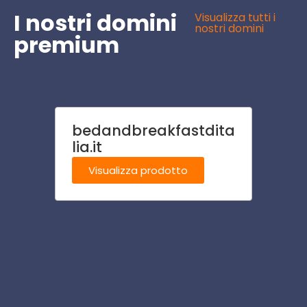
I nostri domini
Visualizza tutti i
nostri domini
premium
bedandbreakfastdita
resid
lia.it
Visu
Visualizza prodotto