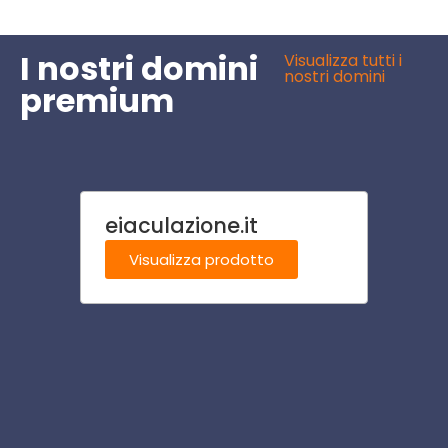
I nostri domini
Visualizza tutti i
nostri domini
premium
eiaculazione.it
risto
Visualizza prodotto
Visu