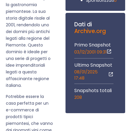
0
Sponsorizzati
la gastronomia
piemontese. La sua
storia digitale risale al
Dati di
2001, rendendolo uno
Archive.org
dei domini più antichi
legati alla regione del
Primo Snapshot
Piemonte. Questo
dominio è ideale per
03/12/2001 09:31
una serie di progetti o
Ultimo Snapshot
idee imprenditoriali
08/01/2025
legati a questa
17:48
affascinante regione
italiana.
Snapshots totali
Potrebbe essere la
208
casa perfetta per un
e-commerce di
prodotti tipici
piemontesi, che vanno
dai rinomati vini come