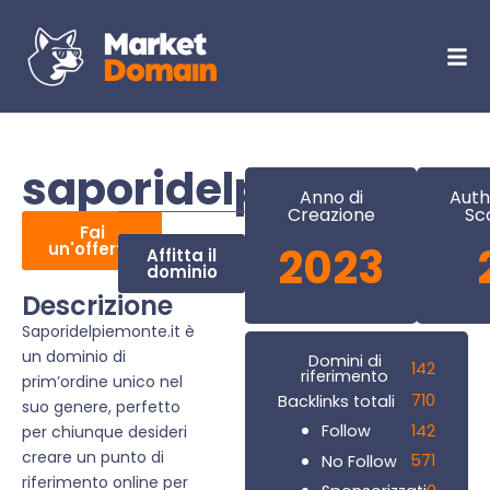
saporidelpiemonte.i
Anno di
Auth
Creazione
Sc
Fai
un'offerta
2023
Affitta il
dominio
Descrizione
Saporidelpiemonte.it è
un dominio di
Domini di
142
riferimento
prim’ordine unico nel
710
Backlinks totali
suo genere, perfetto
142
Follow
per chiunque desideri
creare un punto di
571
No Follow
riferimento online per