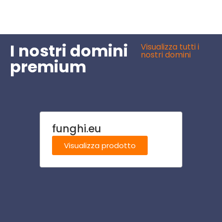
I nostri domini
Visualizza tutti i
nostri domini
premium
funghi.eu
vetri
Visualizza prodotto
Visu