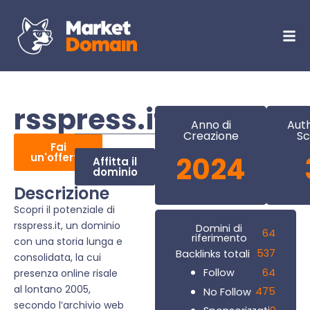
rsspress.it
Anno di
Auth
Creazione
Sc
Fai
un'offerta
2024
Affitta il
dominio
Descrizione
Scopri il potenziale di
rsspress.it, un dominio
Domini di
64
riferimento
con una storia lunga e
537
Backlinks totali
consolidata, la cui
64
Follow
presenza online risale
al lontano 2005,
475
No Follow
secondo l’archivio web