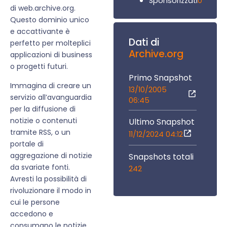
0
Sponsorizzati
di web.archive.org.
Questo dominio unico
e accattivante è
Dati di
perfetto per molteplici
Archive.org
applicazioni di business
o progetti futuri.
Primo Snapshot
Immagina di creare un
13/10/2005
servizio all’avanguardia
06:45
per la diffusione di
notizie o contenuti
Ultimo Snapshot
tramite RSS, o un
11/12/2024 04:12
portale di
aggregazione di notizie
Snapshots totali
da svariate fonti.
242
Avresti la possibilità di
rivoluzionare il modo in
cui le persone
accedono e
consumano le notizie.