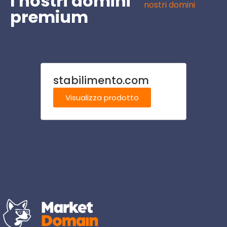
I nostri domini
nostri domini
premium
stabilimento.com
micro
Visualizza prodotto
Visu