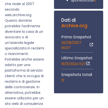
0
Sponsorizzati
che risale al 2007
secondo
web.archive.org.
Dati di
Questo dominio
Archive.org
potrebbe facilmente
diventare la casa di un
Primo Snapshot
avvocato o di
20/08/2007
un’azienda legale
00:07
specializzata in reclami
o risarcimenti.
Ultimo Snapshot
Potrebbe anche essere
19/11/2024 11:27
adatto per una
piattaforma di servizio
Snapshots totali
clienti che si occupa di
31
reclami e di gestione
delle controversie. In
alternativa, potrebbe
essere utilizzato per un
sito web di consulenza