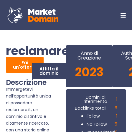
reclamare.it
Anno di
Auth
Creazione
Sc
Fai
un'offerta
2023
Affitta il
dominio
Descrizione
Immergetevi
nell’opportunità unica
Domini di
1
riferimento
di possedere
6
Backlinks totali
reclamare.it, un
1
Follow
dominio distintivo e
altamente ricercato,
5
No Follow
con una storia online