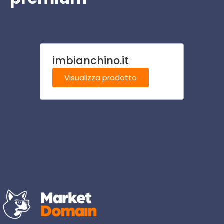
imbianchino.it
affi
i.it
Visualizza prodotto
Visu