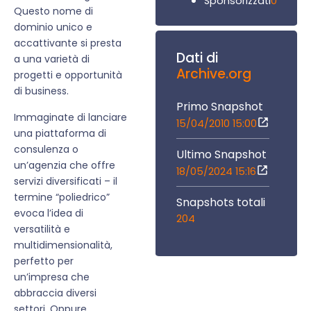
0
Sponsorizzati
Questo nome di
dominio unico e
accattivante si presta
Dati di
a una varietà di
Archive.org
progetti e opportunità
di business.
Primo Snapshot
Immaginate di lanciare
15/04/2010 15:00
una piattaforma di
consulenza o
Ultimo Snapshot
un’agenzia che offre
18/05/2024 15:16
servizi diversificati – il
termine “poliedrico”
Snapshots totali
evoca l’idea di
204
versatilità e
multidimensionalità,
perfetto per
un’impresa che
abbraccia diversi
settori. Oppure,