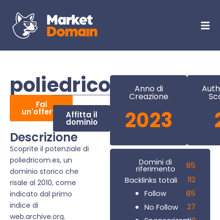
poliedricom.es
Anno di
Auth
Creazione
Sc
Fai
un'offerta
2023
Affitta il
dominio
Descrizione
Scoprite il potenziale di
poliedricom.es, un
Domini di
85
riferimento
dominio storico che
112
Backlinks totali
risale al 2010, come
85
Follow
indicato dal primo
indice di
27
No Follow
web.archive.org.