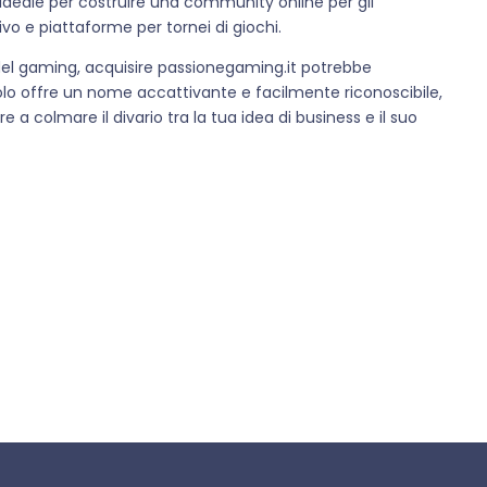
o ideale per costruire una community online per gli
ivo e piattaforme per tornei di giochi.
 del gaming, acquisire passionegaming.it potrebbe
lo offre un nome accattivante e facilmente riconoscibile,
a colmare il divario tra la tua idea di business e il suo