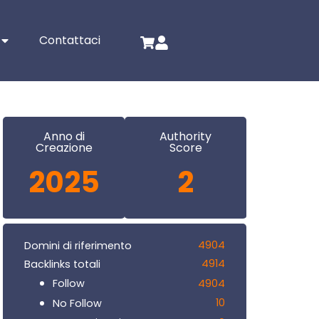
Contattaci
Anno di
Authority
Creazione
Score
2025
2
4904
Domini di riferimento
4914
Backlinks totali
4904
Follow
10
No Follow