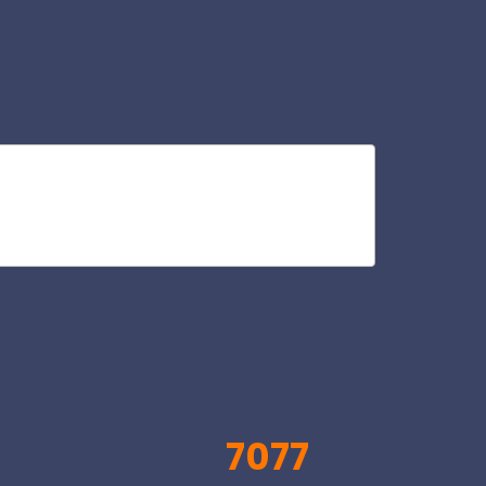
ris
V
7077