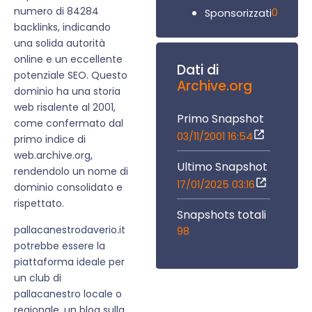
numero di 84284
0
Sponsorizzati
backlinks, indicando
una solida autorità
online e un eccellente
Dati di
potenziale SEO. Questo
Archive.org
dominio ha una storia
web risalente al 2001,
Primo Snapshot
come confermato dal
03/11/2001 16:54
primo indice di
web.archive.org,
Ultimo Snapshot
rendendolo un nome di
17/01/2025 03:16
dominio consolidato e
rispettato.
Snapshots totali
pallacanestrodaverio.it
98
potrebbe essere la
piattaforma ideale per
un club di
pallacanestro locale o
regionale, un blog sulla