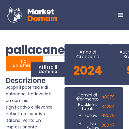
pallacanestrodaverio
Anno di
Auth
Creazione
Sc
Fai
un'offerta
2024
Affitta il
dominio
Descrizione
Scopri il potenziale di
pallacanestrodaverio.it,
Domini di
48079
riferimento
un dominio
Backlinks
84284
significativo e rilevante
totali
nel settore sportivo
48079
Follow
italiano. Vanta un
No
36047
impressionante
Follow