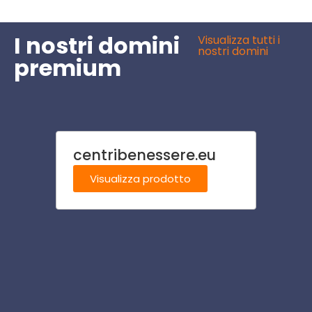
I nostri domini
Visualizza tutti i
nostri domini
premium
centribenessere.eu
risor
Visualizza prodotto
Visu