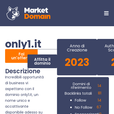
only1.it
Anno di
Auth
Creazione
Sc
Fai
un'offerta
2023
Affitta il
dominio
Descrizione
Incredibili opportunità
di business vi
Domini di
14
riferimento
aspettano con il
81
Backlinks totali
dominio only1.it, un
14
Follow
nome unico e
accattivante
67
No Follow
disponibile adesso su