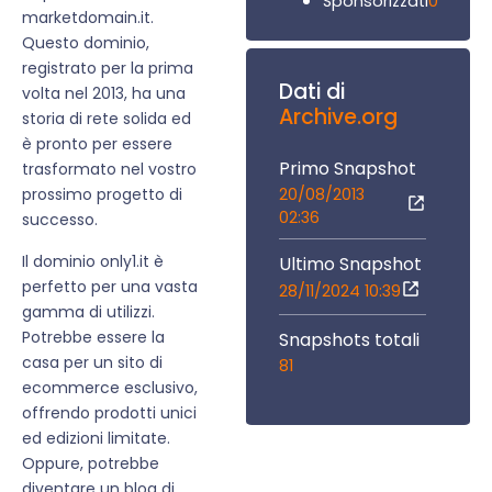
0
Sponsorizzati
marketdomain.it.
Questo dominio,
registrato per la prima
Dati di
volta nel 2013, ha una
Archive.org
storia di rete solida ed
è pronto per essere
Primo Snapshot
trasformato nel vostro
20/08/2013
prossimo progetto di
02:36
successo.
Il dominio only1.it è
Ultimo Snapshot
perfetto per una vasta
28/11/2024 10:39
gamma di utilizzi.
Potrebbe essere la
Snapshots totali
casa per un sito di
81
ecommerce esclusivo,
offrendo prodotti unici
ed edizioni limitate.
Oppure, potrebbe
diventare un blog di