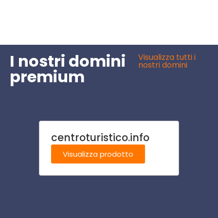
I nostri domini
Visualizza tutti i
nostri domini
premium
centroturistico.info
oster
Visualizza prodotto
Visu