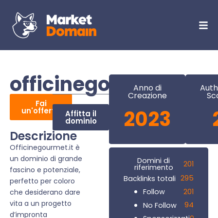
officinegourmet.it
Anno di
Auth
Creazione
Sc
Fai
un'offerta
2023
Affitta il
dominio
Descrizione
Officinegourmet.it è
un dominio di grande
Domini di
201
riferimento
fascino e potenziale,
295
Backlinks totali
perfetto per coloro
201
Follow
che desiderano dare
vita a un progetto
94
No Follow
d’impronta