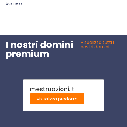
business.
I nostri domini
Visualizza tutti i
nostri domini
premium
mestruazioni.it
infor
Visualizza prodotto
Visu