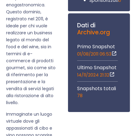
0
Sponsorizzati
enogastronomica.
Questo dominio,
registrato nel 2011, è
Dati di
ideale per chi vuole
Archive.org
realizzare un business
legato al mondo del
Primo Snapshot
food e del wine, sia in
termini di e-
01/08/2011 06:53
commerce di prodotti
Ultimo Snapshot
gourmet, sia come sito
di riferimento per la
14/11/2024 21:32
presentazione e la
Snapshots totali
vendita di servizi legati
78
alla ristorazione di alto
livello.
Immaginate un luogo
virtuale dove gli
appassionati di cibo e
vino possono scoprire