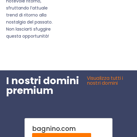
notevole ritorno,
sfruttando l’attuale
trend di ritorno alla
nostalgia del passato.
Non lasciarti sfuggire
questa opportunità!
I nostri domini
Visualizza tutti i
nostri domini
premium
bagnino.com
guid