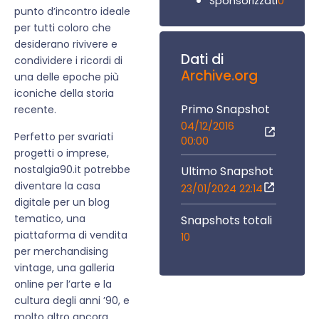
0
Sponsorizzati
punto d’incontro ideale
per tutti coloro che
desiderano rivivere e
Dati di
condividere i ricordi di
Archive.org
una delle epoche più
iconiche della storia
Primo Snapshot
recente.
04/12/2016
Perfetto per svariati
00:00
progetti o imprese,
nostalgia90.it potrebbe
Ultimo Snapshot
diventare la casa
23/01/2024 22:14
digitale per un blog
tematico, una
Snapshots totali
piattaforma di vendita
10
per merchandising
vintage, una galleria
online per l’arte e la
cultura degli anni ’90, e
molto altro ancora.