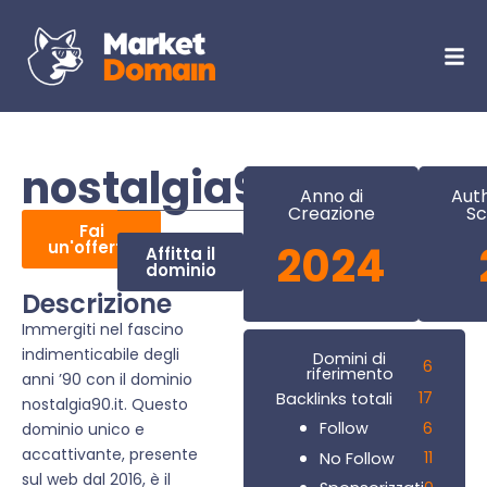
nostalgia90.it
Anno di
Auth
Creazione
Sc
Fai
un'offerta
2024
Affitta il
dominio
Descrizione
Immergiti nel fascino
indimenticabile degli
Domini di
6
riferimento
anni ’90 con il dominio
17
Backlinks totali
nostalgia90.it. Questo
6
Follow
dominio unico e
accattivante, presente
11
No Follow
sul web dal 2016, è il