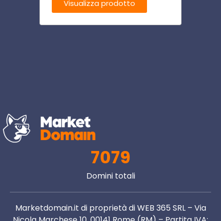
Visualizza prodotto
Visu
7079
Domini totali
Marketdomain.it di proprietà di WEB 365 SRL – Via
Nicola Marchese 10, 00141 Rome (RM) – Partita IVA: