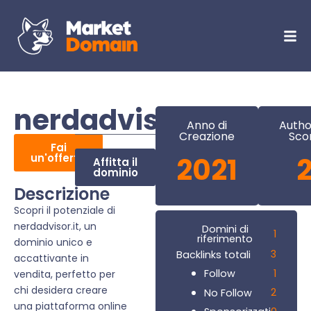
nerdadvisor.it
Anno di
Autho
Creazione
Sco
Fai
un'offerta
2021
Affitta il
dominio
Descrizione
Scopri il potenziale di
nerdadvisor.it, un
Domini di
1
riferimento
dominio unico e
3
Backlinks totali
accattivante in
1
Follow
vendita, perfetto per
chi desidera creare
2
No Follow
una piattaforma online