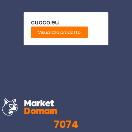
cuoco.eu
alle
Visualizza prodotto
Visu
7074