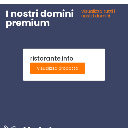
I nostri domini
Visualizza tutti i
nostri domini
premium
ristorante.info
famil
Visualizza prodotto
Visu