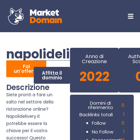
napolidelivery.it
Anno di
Auth
Creazione
Sc
Fai
un'offerta
2022
Affitta il
dominio
Descrizione
Siete pronti a fare un
salto nel settore della
Domini di
0
riferimento
ristorazione online?
1
Backlinks totali
Napolidelivery.it
0
Follow
potrebbe essere la
chiave per il vostro
1
No Follow
successo! Questo