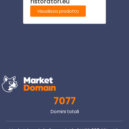
ristoratori.eu
oster
Visualizza prodotto
Visu
7077
Domini totali