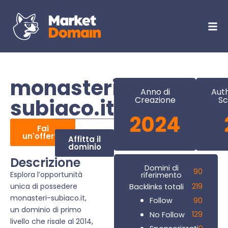
monasteri-
Anno di
Auth
subiaco.it
Creazione
Sc
2024
Fai
un'offerta
Affitta il
dominio
Descrizione
Domini di
90
Esplora l’opportunità
riferimento
unica di possedere
219
Backlinks totali
monasteri-subiaco.it,
90
Follow
un dominio di primo
129
No Follow
livello che risale al 2014,