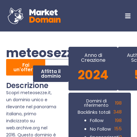
meteosezze.it
Anno di
Auth
Creazione
Sc
Fai
un'offerta
2024
Affitta il
dominio
Descrizione
Scopri meteosezze.it,
un dominio unico e
Domini di
198
riferimento
rilevante nel panorama
348
Backlinks totali
italiano, primo
198
Follow
indicizzato su
web.archive.org nel
155
No Follow
2016. Questo dominio è