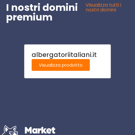
I nostri domini
Visualizza tutti i
nostri domini
premium
albergatoriitaliani.it
conso
Visualizza prodotto
Visu