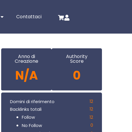
Contattaci
Anno di
Authority
Creazione
Score
N/A
0
12
Domini di riferimento
12
Backlinks totali
12
Follow
0
No Follow