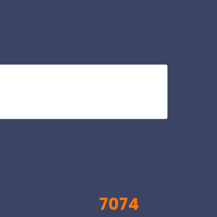
res
V
7074