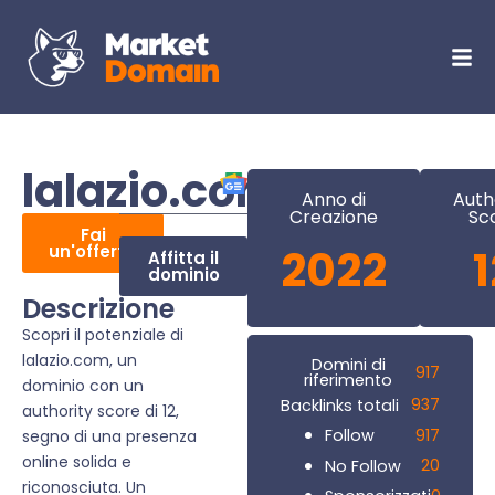
lalazio.com
Anno di
Auth
Creazione
Sc
Fai
un'offerta
2022
1
Affitta il
dominio
Descrizione
Scopri il potenziale di
lalazio.com, un
Domini di
917
riferimento
dominio con un
937
Backlinks totali
authority score di 12,
917
Follow
segno di una presenza
online solida e
20
No Follow
riconosciuta. Un