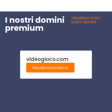
I nostri domini
Visualizza tutti i
nostri domini
premium
videogioco.com
risto
Visualizza prodotto
Visu