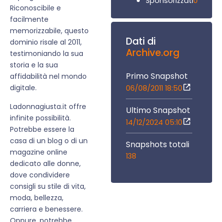
0
Sponsorizzati
Riconoscibile e
facilmente
memorizzabile, questo
Dati di
dominio risale al 2011,
Archive.org
testimoniando la sua
storia e la sua
Primo Snapshot
affidabilità nel mondo
digitale.
06/08/2011 18:50
Ladonnagiusta.it offre
Ultimo Snapshot
infinite possibilità.
14/12/2024 05:10
Potrebbe essere la
casa di un blog o di un
Snapshots totali
magazine online
138
dedicato alle donne,
dove condividere
consigli su stile di vita,
moda, bellezza,
carriera e benessere.
Oppure, potrebbe