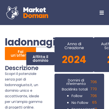
ladonnagiusta.it
Anno di
Auth
Creazione
Sc
Fai
un'offerta
2024
Affitta il
dominio
Descrizione
Scopri il potenziale
senza pari di
Domini di
706
riferimento
ladonnagiusta.it, un
770
Backlinks totali
dominio unico e
706
Follow
accattivante, ideale
per un’ampia gamma
65
No Follow
di progetti online.