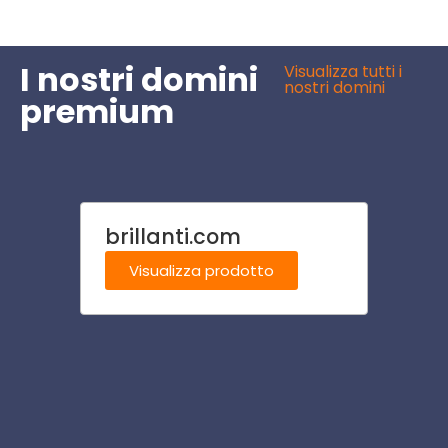
I nostri domini
Visualizza tutti i
nostri domini
premium
brillanti.com
canti
Visualizza prodotto
Visu