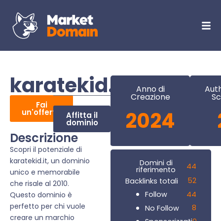
karatekid.it
Anno di
Auth
Creazione
Sc
Fai
un'offerta
2024
Affitta il
dominio
Descrizione
Scopri il potenziale di
karatekid.it, un dominio
Domini di
44
riferimento
unico e memorabile
52
Backlinks totali
che risale al 2010.
44
Follow
Questo dominio è
perfetto per chi vuole
8
No Follow
creare un marchio