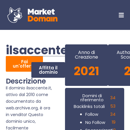
ilsaccente.it
Anno di
Autho
Creazione
Sco
Fai
un'offerta
2021
Affitta il
dominio
Descrizione
Il dominio ilsaccente.it,
attivo dal 2010 come
Domini di
34
riferimento
documentato da
53
Backlinks totali
web.archive.org, è ora
34
Follow
in vendita! Questo
dominio unico,
19
No Follow
facilmente