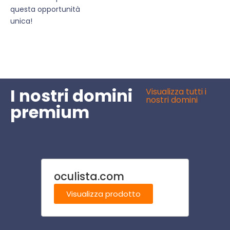
questa opportunità
unica!
I nostri domini
Visualizza tutti i
nostri domini
premium
oculista.com
geri
Visualizza prodotto
Visu