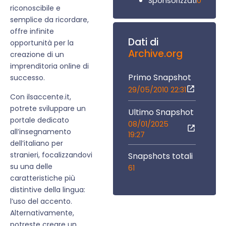
0
Sponsorizzati
riconoscibile e
semplice da ricordare,
offre infinite
Dati di
opportunità per la
Archive.org
creazione di un
imprenditoria online di
Primo Snapshot
successo.
29/05/2010 22:31
Con ilsaccente.it,
potrete sviluppare un
Ultimo Snapshot
portale dedicato
08/01/2025
all’insegnamento
19:27
dell’italiano per
stranieri, focalizzandovi
Snapshots totali
su una delle
61
caratteristiche più
distintive della lingua:
l’uso del accento.
Alternativamente,
potreste creare un