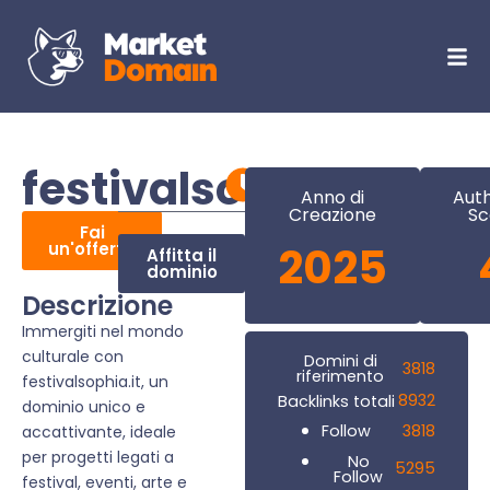
festivalsophia.it
Anno di
Auth
Creazione
Sc
Fai
un'offerta
2025
Affitta il
dominio
Descrizione
Immergiti nel mondo
culturale con
Domini di
3818
riferimento
festivalsophia.it, un
8932
Backlinks totali
dominio unico e
3818
Follow
accattivante, ideale
per progetti legati a
No
5295
Follow
festival, eventi, arte e