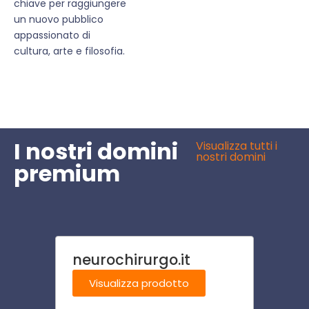
chiave per raggiungere
un nuovo pubblico
appassionato di
cultura, arte e filosofia.
I nostri domini
Visualizza tutti i
nostri domini
premium
neurochirurgo.it
outlet
Visualizza prodotto
Visu