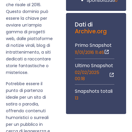
0
Sponsorizzati
che risale al 2016.
Questo dominio può
essere la chiave per
Dati di
avviare un’ampia
Archive.org
gamma di progetti
web, dalle piattaforme
Primo Snapshot
di notizie virali, blog di
intrattenimento, a siti
11/01/2016 11:46
dedicati a raccontare
Ultimo Snapshot
storie fantastische o
02/02/2025
misteriose.
00:18
Potrebbe essere il
punto di partenza
Snapshots totali
ideale per un sito di
13
satira o parodia,
offrendo contenuti
humoristici o surreali
per un pubblico in
cerca di leggerezza e