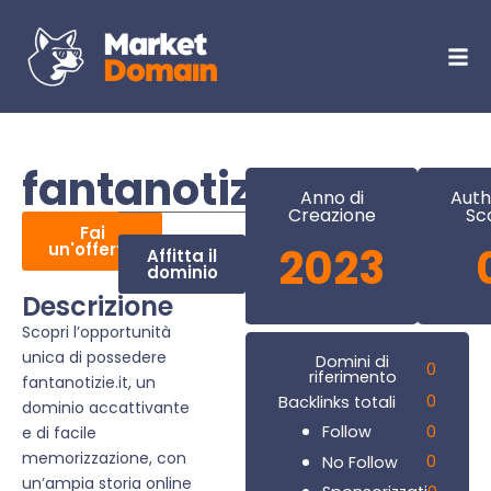
fantanotizie.it
Anno di
Auth
Creazione
Sc
Fai
un'offerta
2023
Affitta il
dominio
Descrizione
Scopri l’opportunità
unica di possedere
Domini di
0
riferimento
fantanotizie.it, un
0
Backlinks totali
dominio accattivante
0
Follow
e di facile
memorizzazione, con
0
No Follow
un’ampia storia online