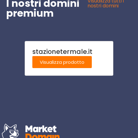
I nostri domini
Visualizza tutti i
nostri domini
premium
stazionetermale.it
alle
Visualizza prodotto
Visu