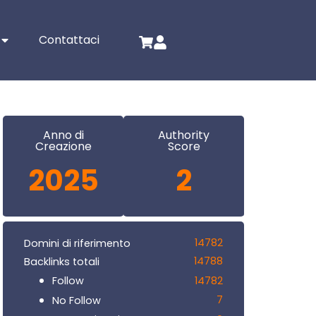
Contattaci
Anno di
Authority
Creazione
Score
2025
2
14782
Domini di riferimento
14788
Backlinks totali
14782
Follow
7
No Follow