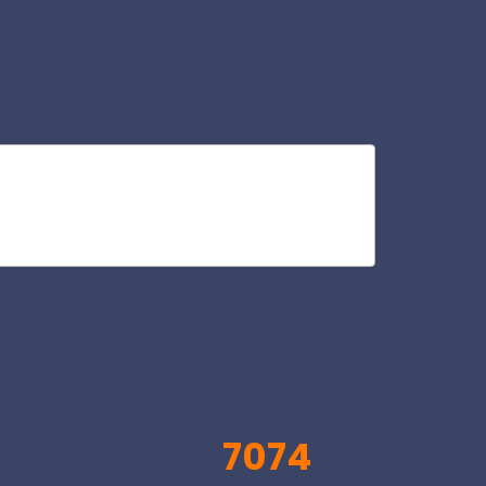
ca
V
7074