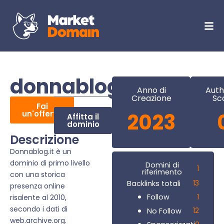
donnablog.it
Anno di
Auth
Creazione
Sc
Fai
un'offerta
2023
Affitta il
dominio
Descrizione
Donnablog.it è un
dominio di primo livello
Domini di
1
riferimento
con una storica
13
Backlinks totali
presenza online
1
Follow
risalente al 2010,
secondo i dati di
12
No Follow
web.archive.org.