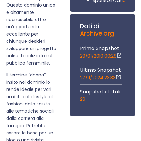
0
Sponsorizzati
Questo dominio unico
e altamente
riconoscibile offre
Dati di
un’opportunità
Archive.org
eccellente per
chiunque desideri
Primo Snapshot
sviluppare un progetto
online focalizzato sul
29/01/2010 00:28
pubblico femminile.
Ultimo Snapshot
Il termine “donna”
27/11/2024 23:33
insito nel dominio lo
rende ideale per vari
Snapshots totali
ambiti: dal lifestyle al
29
fashion, dalla salute
alle tematiche sociali,
dalla carriera alla
famiglia. Potrebbe
essere la base per un
blog o una rivista