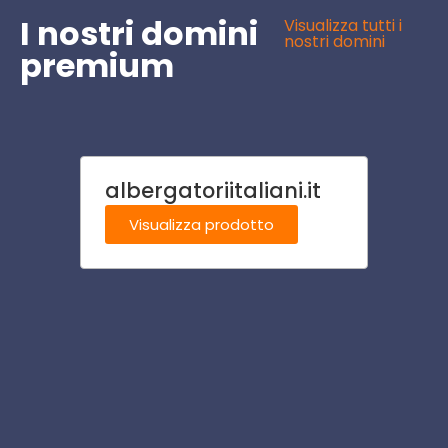
I nostri domini
Visualizza tutti i
nostri domini
premium
albergatoriitaliani.it
mestr
Visualizza prodotto
Visu