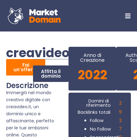
creavideo.it
Anno di
Auth
Creazione
Sc
Fai
un'offerta
2022
Affitta il
dominio
Descrizione
Immergiti nel mondo
creativo digitale con
Domini di
2
riferimento
creavideo.it, un
9
Backlinks totali
dominio unico e
2
Follow
affascinante, perfetto
per le tue ambizioni
7
No Follow
online. Questo