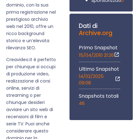
0
Sponsorizzati
dominio, con la sua
prima registrazione nel
prestigioso archivio
Dati di
web nel 2010, offre un
Archive.org
ricco background
storico e un’elevata
Primo Snapshot
rilevanza SEO.
15/04/2010 21:26
Creavideo.it è perfetto
per chiunque si occupi
Ultimo Snapshot
di produzione video,
14/02/2025
realizzazione di corsi
09:08
online, servizi di
streaming o per
Snapshots totali
chiunque desideri
46
avviare un sito web di
recensioni di film e
serie TV. Puoi anche
considerare questo
dominio per la