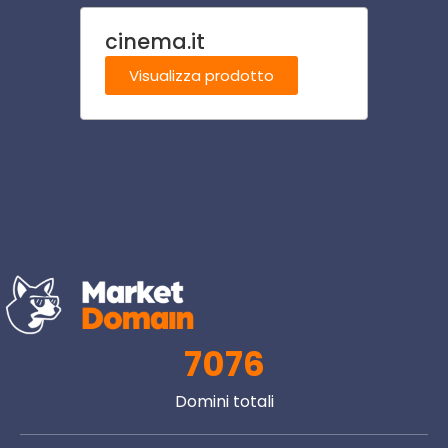
cinema.it
pavi
Visualizza prodotto
Visu
7076
Domini totali