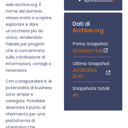
0
Sponsorizzati
web.archive.org. Il
nome del dominio
stesso invita a scoprire,
Dati di
esplorare e dare
Archive.org
un’occhiata più da
vicino, rendendolo
Primo Snapshot
l’ideale per progetti
che si concentrano
21/04/2017 11:20
sulla condivisione di
Ultimo Snapshot
informazioni, consigli o
25/08/2024
recensioni.
23:42
Con cosaguardare.it, le
potenzialità di business
Snapshots totali
sono ampie e
45
variegate. Potrebbe
diventare il punto di
riferimento per una
piattaforma di
streaming che