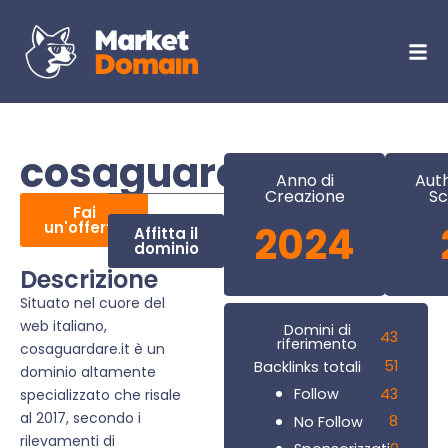
cosaguardare.it
Anno di
Auth
Creazione
Sc
Fai
un'offerta
2024
Affitta il
dominio
Descrizione
Situato nel cuore del
web italiano,
Domini di
43
riferimento
cosaguardare.it è un
51
Backlinks totali
dominio altamente
43
Follow
specializzato che risale
al 2017, secondo i
8
No Follow
rilevamenti di