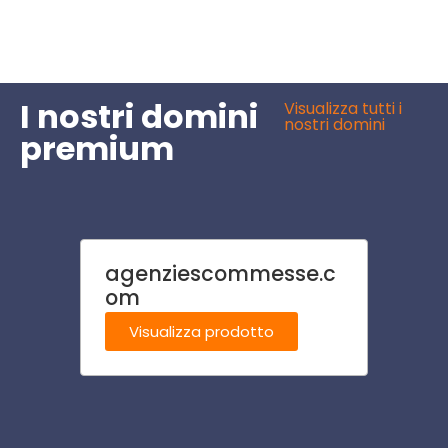
I nostri domini
Visualizza tutti i
nostri domini
premium
agenziescommesse.c
deco
om
Visu
Visualizza prodotto