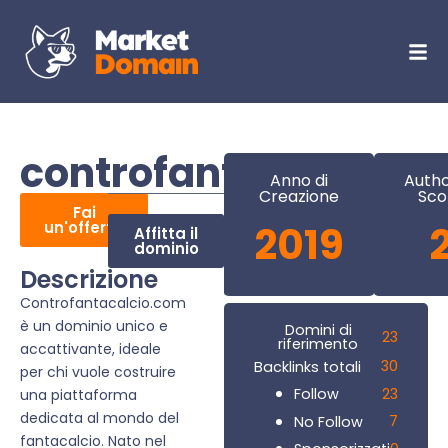
controfantacalcio.c
Anno di
Autho
Creazione
Sco
Fai
un'offerta
2019
Affitta il
dominio
Descrizione
Controfantacalcio.com
è un dominio unico e
Domini di
23
riferimento
accattivante, ideale
30
Backlinks totali
per chi vuole costruire
23
Follow
una piattaforma
dedicata al mondo del
7
No Follow
fantacalcio. Nato nel