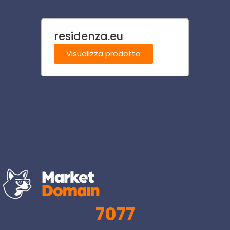
residenza.eu
pern
Visualizza prodotto
Visu
7077