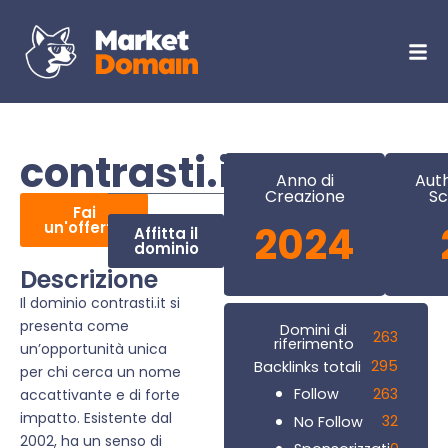
contrasti.it
Anno di
Auth
Creazione
Sc
Fai
un'offerta
2024
Affitta il
dominio
Descrizione
Il dominio contrasti.it si
presenta come
Domini di
263
riferimento
un’opportunità unica
295
Backlinks totali
per chi cerca un nome
263
Follow
accattivante e di forte
impatto. Esistente dal
32
No Follow
2002, ha un senso di