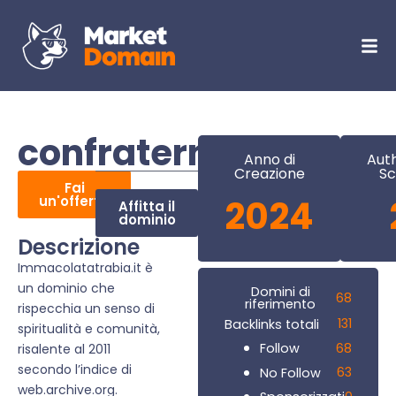
confraternitaimmaco
Anno di
Auth
Creazione
Sc
Fai
un'offerta
2024
Affitta il
dominio
Descrizione
Immacolatatrabia.it è
un dominio che
Domini di
68
riferimento
rispecchia un senso di
131
Backlinks totali
spiritualità e comunità,
68
Follow
risalente al 2011
secondo l’indice di
63
No Follow
web.archive.org.