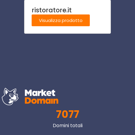
ristoratore.it
mobil
Visualizza prodotto
Visu
7077
Domini totali