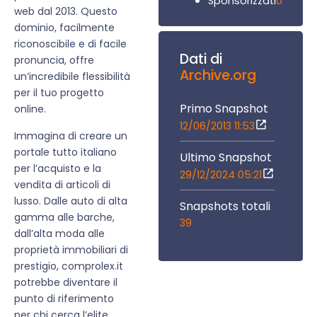
0
Sponsorizzati
web dal 2013. Questo
dominio, facilmente
riconoscibile e di facile
Dati di
pronuncia, offre
Archive.org
un’incredibile flessibilità
per il tuo progetto
Primo Snapshot
online.
12/06/2013 11:53
Immagina di creare un
portale tutto italiano
Ultimo Snapshot
per l’acquisto e la
29/12/2024 05:21
vendita di articoli di
lusso. Dalle auto di alta
Snapshots totali
gamma alle barche,
39
dall’alta moda alle
proprietà immobiliari di
prestigio, comprolex.it
potrebbe diventare il
punto di riferimento
per chi cerca l’elite