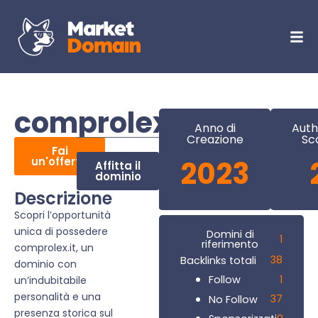
comprolex.it
Anno di
Auth
Creazione
Sc
Fai
un'offerta
2023
Affitta il
dominio
Descrizione
Scopri l’opportunità
unica di possedere
Domini di
1
riferimento
comprolex.it, un
38
Backlinks totali
dominio con
1
Follow
un’indubitabile
personalità e una
37
No Follow
presenza storica sul