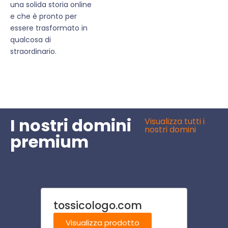
una solida storia online
e che è pronto per
essere trasformato in
qualcosa di
straordinario.
I nostri domini
Visualizza tutti i
nostri domini
premium
tossicologo.com
albe
Visualizza prodotto
Visu