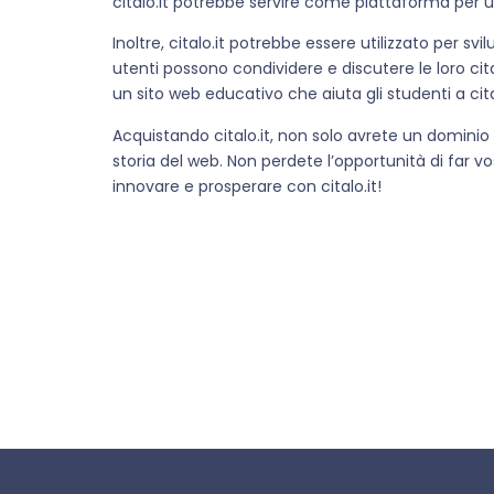
citalo.it potrebbe servire come piattaforma per un 
Inoltre, citalo.it potrebbe essere utilizzato per sv
utenti possono condividere e discutere le loro citaz
un sito web educativo che aiuta gli studenti a cita
Acquistando citalo.it, non solo avrete un dominio
storia del web. Non perdete l’opportunità di far v
innovare e prosperare con citalo.it!