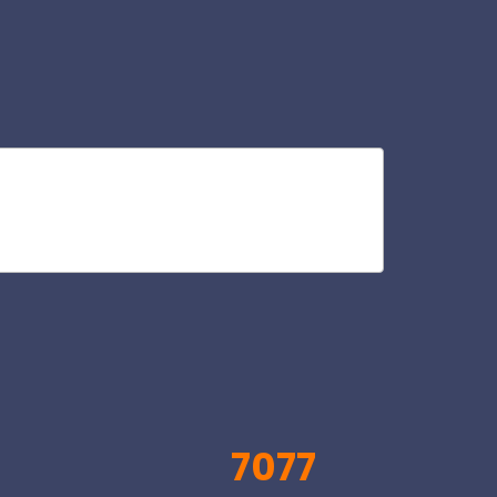
bra
V
7077