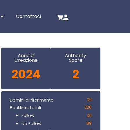
Contattaci
Anno di
Authority
Creazione
Score
2024
2
131
Domini di riferimento
220
Backlinks totali
131
Follow
89
No Follow