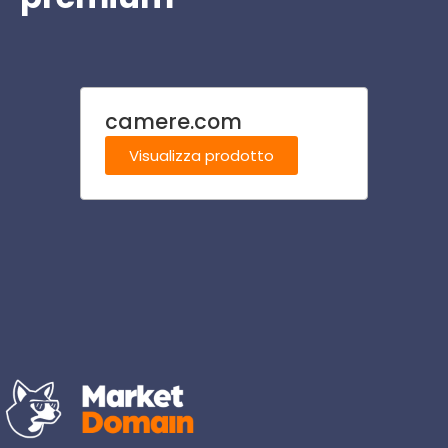
camere.com
hotel
Visualizza prodotto
Visu