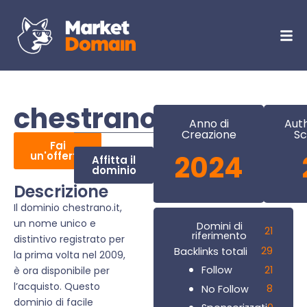
chestrano.it
Anno di
Auth
Creazione
Sc
Fai
un'offerta
2024
Affitta il
dominio
Descrizione
Il dominio chestrano.it,
un nome unico e
Domini di
21
riferimento
distintivo registrato per
29
Backlinks totali
la prima volta nel 2009,
21
Follow
è ora disponibile per
l’acquisto. Questo
8
No Follow
dominio di facile