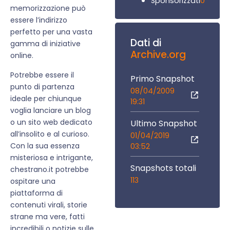
0
Sponsorizzati
memorizzazione può
essere l’indirizzo
perfetto per una vasta
Dati di
gamma di iniziative
Archive.org
online.
Potrebbe essere il
Primo Snapshot
punto di partenza
08/04/2009
ideale per chiunque
19:31
voglia lanciare un blog
o un sito web dedicato
Ultimo Snapshot
all’insolito e al curioso.
01/04/2019
Con la sua essenza
03:52
misteriosa e intrigante,
Snapshots totali
chestrano.it potrebbe
113
ospitare una
piattaforma di
contenuti virali, storie
strane ma vere, fatti
incredibili o notizie sulle